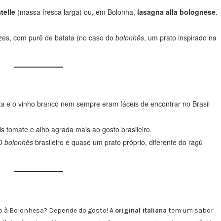
atelle
(massa fresca larga) ou, em Bolonha,
lasagna alla bolognese
.
zes, com purê de batata (no caso do
bolonhês
, um prato inspirado na
ta e o vinho branco nem sempre eram fáceis de encontrar no Brasil
s tomate e alho agrada mais ao gosto brasileiro.
 O
bolonhês
brasileiro é quase um prato próprio, diferente do ragù
ho à Bolonhesa? Depende do gosto! A
original italiana
tem um sabor