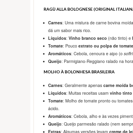
RAGÙ ALLA BOLOGNESE (ORIGINAL ITALIAN
Carnes
: Uma mistura de carne bovina moíd
dá um sabor mais rico.
Líquidos
:
Vinho branco seco
(não tinto) e
Tomate
: Pouco
extrato ou polpa de tomat
Aromáticos
: Cebola, cenoura e aipo (o
soffri
Queijo
: Parmigiano-Reggiano ralado na hora 
MOLHO À BOLONHESA BRASILEIRA
Carnes
: Geralmente apenas
carne moída b
Líquidos
: Muitas receitas usam
vinho tinto
Tomate
: Molho de tomate pronto ou tomate
ácido.
Aromáticos
: Cebola, alho e às vezes pime
Queijo
: Queijo parmesão ralado (nem sempre 
Extras
: Algumas versões levam
creme de le