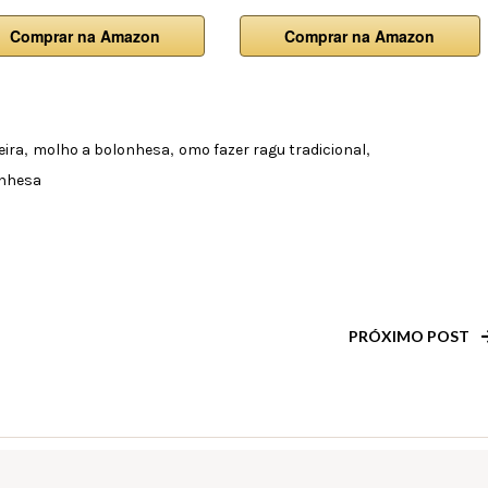
Comprar na Amazon
Comprar na Amazon
,
,
,
eira
molho a bolonhesa
omo fazer ragu tradicional
onhesa
PRÓXIMO POST