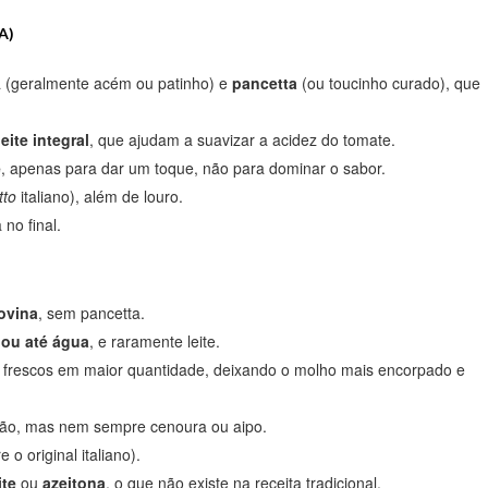
A)
a (geralmente acém ou patinho) e
pancetta
(ou toucinho curado), que
leite integral
, que ajudam a suavizar a acidez do tomate.
e
, apenas para dar um toque, não para dominar o sabor.
tto
italiano), além de louro.
no final.
ovina
, sem pancetta.
 ou até água
, e raramente leite.
s frescos em maior quantidade, deixando o molho mais encorpado e
ntão, mas nem sempre cenoura ou aipo.
o original italiano).
ite
ou
azeitona
, o que não existe na receita tradicional.