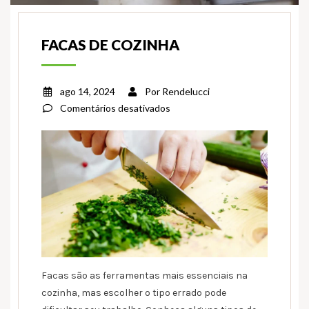
FACAS DE COZINHA
ago 14, 2024
Por
Rendelucci
em
Comentários desativados
Facas
de
cozinha
Facas são as ferramentas mais essenciais na
cozinha, mas escolher o tipo errado pode