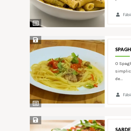
Fábi
Ver
Ingredientes
Salvar Receita
SPAGH
O Spagh
simplic
de…
Fábi
Ver
Ingredientes
Salvar Receita
SARDE