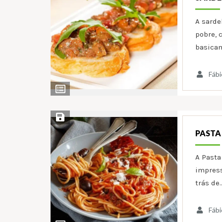
A sarde
pobre, 
basicam
Fábi
Ver
Ingredientes
Salvar Receita
PASTA
A Pasta
impress
trás de
Fábi