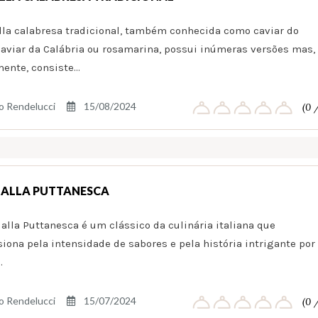
lla calabresa tradicional, também conhecida como caviar do
caviar da Calábria ou rosamarina, possui inúmeras versões mas,
ente, consiste…
o Rendelucci
15/08/2024
(0 
 ALLA PUTTANESCA
 alla Puttanesca é um clássico da culinária italiana que
iona pela intensidade de sabores e pela história intrigante por
…
o Rendelucci
15/07/2024
(0 