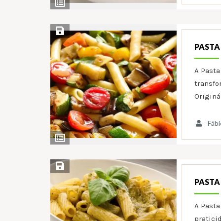
Ver
Ingredientes
Salvar Receita
PASTA
A Pasta
transfo
Originá
Fábi
Ver
Ingredientes
Salvar Receita
PASTA
A Pasta
pratici