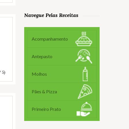
Navegue Pelas Receitas
Acompanhamento
Antepasto
/ 5)
Molhos
Pães & Pizza
Primeiro Prato