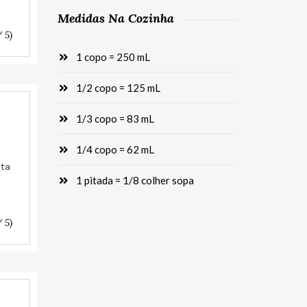
Medidas Na Cozinha
/ 5)
1 copo = 250 mL
1/2 copo = 125 mL
1/3 copo = 83 mL
1/4 copo = 62 mL
ita
1 pitada = 1/8 colher sopa
/ 5)