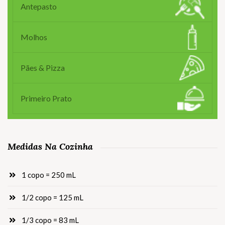
Antepasto
Molhos
Pães & Pizza
Primeiro Prato
Medidas Na Cozinha
1 copo = 250 mL
1/2 copo = 125 mL
1/3 copo = 83 mL