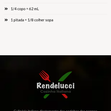
1/4 copo = 62 mL
1 pitada = 1/8 colher sopa
Culinária italiana diretamente das cozinhas das nonnas