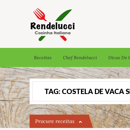
Receitas
Chef Rendelucci
Dicas De 
TAG:
COSTELA DE VACA 
Procure receitas