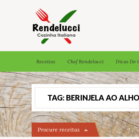
Receitas
Chef Rendelucci
Dicas De 
TAG:
BERINJELA AO ALHO
Procure receitas