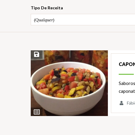
Tipo De Receita
(Qualquer)
Salvar Receita
CAPON
Saboroso
caponata
Fábi
Ver
Ingredientes