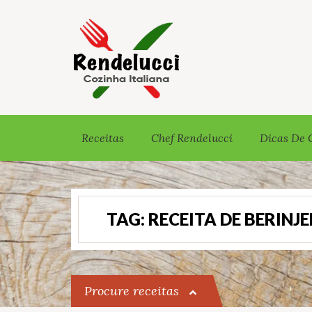
Receitas
Chef Rendelucci
Dicas De 
TAG:
RECEITA DE BERINJ
Procure receitas